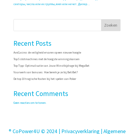
секторы, числа или их группы, even или нечет. Дилер...
Zoeken
Recent Posts
AvoCasino: de veiligheid ervaren op een nieuwe hoogte
Top 5 slotmachines met de hoogste winningskansen
Top Tipp: Optimalisatie van Jouw Winstbijdrage bij MegaBet
Vuurwerk van bonuses: Hoe bereik je ze bij BetiBet?
De top 10 tragische fouten bij het spelen van Poker
Recent Comments
Geen reacties om te tonen.
® CoPower4U © 2024 |
Privacyverklaring
| Algemene