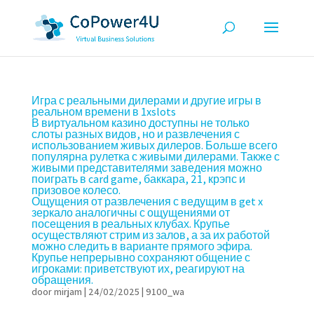
Игра с реальными дилерами и другие игры в
реальном времени в 1xslots
В виртуальном казино доступны не только
слоты разных видов, но и развлечения с
использованием живых дилеров. Больше всего
популярна рулетка с живыми дилерами. Также с
живыми представителями заведения можно
поиграть в card game, баккара, 21, крэпс и
призовое колесо.
Ощущения от развлечения с ведущим в
get x
зеркало
аналогичны с ощущениями от
посещения в реальных клубах. Крупье
осуществляют стрим из залов, а за их работой
можно следить в варианте прямого эфира.
Крупье непрерывно сохраняют общение с
игроками: приветствуют их, реагируют на
обращения.
door
mirjam
|
24/02/2025
|
9100_wa