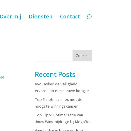
Over mij
Diensten
Contact
Zoeken
Recent Posts
cję
AvoCasino: de veiligheid
ervaren op een nieuwe hoogte
Top 5 slotmachines met de
hoogste winningskansen
Top Tipp: Optimalisatie van
Jouw Winstbijdrage bij MegaBet
Vuurwerk van bonuses: Hoe