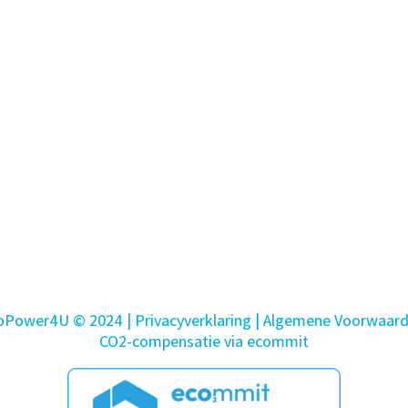
oPower4U © 2024 |
Privacyverklaring
| Algemene Voorwaar
CO2-compensatie via ecommit