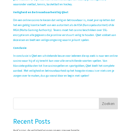
waaronder voetbal, tennis, basketball en hockey.
Veiligheid en Betrouwbaarheid bij Qbet
Om een online casino te kiezen dat veilig en betrouwbaar is, moet je er op letten dat
het een geldig licentie heeft van een autoriteit als de KSA (Kansspelautoriteit) of de
MGA (Malta Gaming Authority). Tevens moet het casino beschikken over SSL-
encryptie om alle gegevens die je online verstuurt veilig te houden. Qbet voldoet aan
deze eisen en biedt een veilige omgeving waarin je kunt spelen.
Conclusie
In conclusie is Qbet een uitstekende keuze voor iedereen die op zoek is naar een online
casino waar hij of zij terecht kan voor alle verschillende soorten spellen. Van
klassieke gokkasten tot live casinospellen en sportgokken, Qbet biedt het complete
aanbod. Met veiligheid en betrouwbaarheid op het hoogste niveau is er niets om je
zorgen over te maken, dus ga vooral door en begin met spelen!
Zoeken
Recent Posts
AvoCasino: de veiligheid ervaren op een nieuwe hoogte