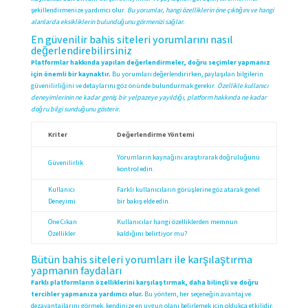
şekillendirmenize yardımcı olur.
Bu yorumlar, hangi özelliklerin öne çıktığını ve hangi
alanlarda eksikliklerin bulunduğunu görmenizi sağlar.
En güvenilir bahis siteleri yorumlarını nasıl
değerlendirebilirsiniz
Platformlar hakkında yapılan değerlendirmeler, doğru seçimler yapmanız
için önemli bir kaynaktır.
Bu yorumları değerlendirirken, paylaşılan bilgilerin
güvenilirliğini ve detaylarını göz önünde bulundurmak gerekir.
Özellikle kullanıcı
deneyimlerinin ne kadar geniş bir yelpazeye yayıldığı, platform hakkında ne kadar
doğru bilgi sunduğunu gösterir.
Kriter
Değerlendirme Yöntemi
Yorumların kaynağını araştırarak doğruluğunu
Güvenilirlik
kontrol edin.
Kullanıcı
Farklı kullanıcıların görüşlerine göz atarak genel
Deneyimi
bir bakış elde edin.
Öne Çıkan
Kullanıcılar hangi özelliklerden memnun
Özellikler
kaldığını belirtiyor mu?
Bütün bahis siteleri yorumları ile karşılaştırma
yapmanın faydaları
Farklı platformların özelliklerini karşılaştırmak, daha bilinçli ve doğru
tercihler yapmanıza yardımcı olur.
Bu yöntem, her seçeneğin avantaj ve
dezavantajlarını görmek, kendinize en uygun olanı belirlemek için oldukça etkilidir.