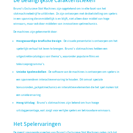
De Belangrijkste Carakteristieken
Bruno’s Exclusieve Slot Machines zijn opgetekend om in elke facet van het
slotmachinebedrijf te uitblinken. Ze zijn ontworpen met de doelstelling om spelers
in een spanning die onmiddellijk is en blijft, niet alleen door middel van hoge
winnaars, maar ook door middelen van innovatieve spelmechanics.
De machines zijn gekenmerkt door:
Hoogwaardige Grafische Design
: De visuele presentatie is ontworpen om het
spelerlijk verhaal tot leven te brengen. Bruno’s slotmachines hebben een
uitgestrekte catalogus van thema’s, waaronder populaire films en
televisieprogramma’s.
Unieke Spelmodellen
: De software van de machines is ontworpen om spelers in
een spannende en interactieve ervaring te houden. Dit omvat speciale
bonusronden, jackpotmechanics en interaktieve elementen die het spel maken tot
een unieke ervaring.
Hoog Uitslag
: Bruno’s slotmachines zijn bekend om hun hooge
uitslagpercentage, wat zorgt voor eerlijke spelers en betrouwbare winnaars.
Het Spelervaringen
De meest spannende aspecten van Bruno’s Exclusieve Slot Machines raden zich tot