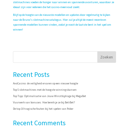
slotmachines voeden de honger naar winnen en spannende avonturen, waardoor ze
ideaal zijn voor iedereen die het casino-meervoud zoekt.
Blijf op de hoogte van de nieuwste modellen en updates door regelmatig te kijken
naar de Bruno’s slotmachine catalogus. Hier zul je altijd de meest recente en
spannende modellen kunnen vinden, zodat je nooit de laatste bent in het spel om
winnen!
Zoeken
Recent Posts
AvoCasino: de veiligheid ervaren op een nieuwe hoogte
Top 5 slotmachines met de hoogste winningskansen
Top Tipp: Optimalisatie van Jouw Winstbijdrage bij MegaBet
Vuurwerk van bonuses: Hoe bereik je ze bij BetiBet?
De top 10 tragische fouten bij het spelen van Poker
Recent Comments