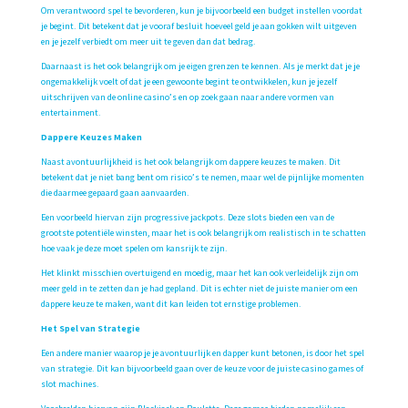
Om verantwoord spel te bevorderen, kun je bijvoorbeeld een budget instellen voordat
je begint. Dit betekent dat je vooraf besluit hoeveel geld je aan gokken wilt uitgeven
en je jezelf verbiedt om meer uit te geven dan dat bedrag.
Daarnaast is het ook belangrijk om je eigen grenzen te kennen. Als je merkt dat je je
ongemakkelijk voelt of dat je een gewoonte begint te ontwikkelen, kun je jezelf
uitschrijven van de online casino’s en op zoek gaan naar andere vormen van
entertainment.
Dappere Keuzes Maken
Naast avontuurlijkheid is het ook belangrijk om dappere keuzes te maken. Dit
betekent dat je niet bang bent om risico’s te nemen, maar wel de pijnlijke momenten
die daarmee gepaard gaan aanvaarden.
Een voorbeeld hiervan zijn progressive jackpots. Deze slots bieden een van de
grootste potentiële winsten, maar het is ook belangrijk om realistisch in te schatten
hoe vaak je deze moet spelen om kansrijk te zijn.
Het klinkt misschien overtuigend en moedig, maar het kan ook verleidelijk zijn om
meer geld in te zetten dan je had gepland. Dit is echter niet de juiste manier om een
dappere keuze te maken, want dit kan leiden tot ernstige problemen.
Het Spel van Strategie
Een andere manier waarop je je avontuurlijk en dapper kunt betonen, is door het spel
van strategie. Dit kan bijvoorbeeld gaan over de keuze voor de juiste casino games of
slot machines.