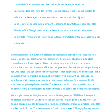
comme Arimidex ne sont pas nécessaires, la réalité est toute autre.
L’acétate de tren est l’une des formes les plus populaires et les plus rapides de
stéroïde trenbolone, et il a une demi-vie active d’environ 2 ou 3 jours.
Dans les cycles de volume ou pendant le régime, la quantité à prendre peut être
d’environ 50 à 75 mg d’acétate de trenbolone par jour ou tous les deux jours.
Le stéroïde Trenbolone se trouve sous la forme d’injection intramusculaire ou par
voie orale.
La trenbolone est un puissant stéroïde anabolisant qui peut être utilisé à la fois
pour les phases de croissance et de réduction. Il est souvent associé à d’autres
stéroïdes anabolisants pour obtenir des résultats plus efficaces. La tren est
disponible sous trois formes différentes qui procurent les mêmes avantages lorsque
les utilisateurs la consomment correctement. Trenbolone les faits sont essentiels à
comprendre car il s’agit d’un produit stéroïdien très puissant qui provoque de
nombreux effets secondaires, comme mentionné ci-dessus. Si vous avez décidé
d’utiliser le cycle de pile de stéroïdes Trenbolone pour la croissance de la masse
musculaire maigre ou le gain de masse musculaire sèche, utilisez le cycle ci-dessus.
Depuis plusieurs années, les autorités sanitaires, comme l’ANSM en France, ont
toutefois interdit son usage en raison des graves risques pour la santé. Voici un
tour d’horizon sur ses différentes formes, ses méthodes d’administration, ses effets
anabolisants
https://pedreirao.com.br/testosteron-depot-250-mg-galen-regime-de-