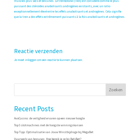
muscles plus secs et dessinés. Le trenbolone (Tren) est considéré comme le plus
puissant des stéroïdes anabolisants androgènes existants, avec un ratio
exceptionnellement élevé entre les effets anabolisants et androgènes. Cela signifie
que la tren a des effets extrêmement puissants à la fois anabolisants et androgènes.
Reactie verzenden
Je moet
inloggen
om een reactie te kunnen plaatsen.
Zoeken
Recent Posts
AvoCasino: de veiligheid ervaren op een nieuwe hoogte
Top 5 slotmachines met de hoogste winningskansen
Top Tipp: Optimalisatie van Jouw Winstbijdrage bij MegaBet
Vuurwerk van bonuses: Hoe bereik je ze bij BetiBet?