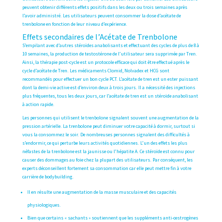
peuvent obtenir différents effets positifs dans les deux ou trois semaines après
l’avoir administré. Les utilisateurs peuvent consommer la dose d’acétate de
trenbolone en fonction de leur niveau d’expérience.
Effets secondaires de l’Acétate de Trenbolone
S’empilant avec d’autres stéroïdes anabolisants et effectuant des cycles de plus de 8 à
10 semaines, la production de testostérone de l’utilisateur sera supprimée par Tren.
Ainsi, la thérapie post-cycle est un protocole efficace qui doit être effectué après le
cycle d’acétate de Tren. Les médicaments Clomid, Nolvadex et HCG sont
recommandés pour effectuer un bon cycle PCT. L’acétate de tren est un ester puissant
dont la demi-vie active est d’environ deux à trois jours. Il a nécessité des injections
plus fréquentes, tous les deux jours, car l’acétate de tren est un stéroïde anabolisant
à action rapide.
Les personnes qui utilisent le trenbolone signalent souvent une augmentation de la
pression artérielle. La trenbolone peut diminuer votre capacité à dormir, surtout si
vous la consommez le soir. De nombreuses personnes signalent des difficultés à
s’endormir, ce qui perturbe leurs activités quotidiennes. L’un des effets les plus
néfastes de la trenbolone est la jaunisse ou l’hépatite A. Ce stéroïde est connu pour
causer des dommages au foie chez la plupart des utilisateurs. Par conséquent, les
experts déconseillent fortement sa consommation car elle peut mettre fin à votre
carrière de bodybuilding.
Il en résulte une augmentation de la masse musculaire et des capacités
physiologiques.
Bien que certains « sachants » soutiennent que les suppléments anti-œstrogènes