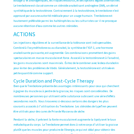
dosage-3/
et androgéniques, les risques encourus, et des options légales alternatives.
Le trenbolone est classé comme un stéroïde anabolisant androgène (SAA), un dérivé
synthétique de la testostérone. Contrairement à la testostérone, le trenbolone n’est
approuvé par aucune autorité médicale pour un usage humain. Trenbolone est
hautement préférable parmi les haltérophiles ou les culturistes car il ne provoque
aucune rétention d’eau comme les autres stéroïdes.
ACTIONS
Les injections régulières et la surveillance de la tolérance sont indispensables.
Combiné à l’oxymétholone ou au dianabol, la synthèse de l’IGF-1, une hormone
anabolisante puissante, est augmentée. Ces combinaisons promettent des gains
spectaculaires en masse musculaire et force. Associé à la testostérone et à l’anadrol,
les gains musculaires sont maximisés. Évitez de le combiner avec le deca durabolin
pour éviter des problèmes de libido. Généralement, la testostérone est utilisée en
petite quantité comme support.
Cycle Duration and Post-Cycle Therapy
Bien que le Trenbolone présente des avantages intéressants pour ceux qui cherchent
à gagner du muscle ou à perdre de la graisse, les risques sont considérables. De
nombreuses personnes qui utilisent cette substance subissent une série d’effets
secondaires nocifs. Vous trouverez ci-dessous certains des dangers les plus
courants associés à l’utilisation du Trenbolone. Les stéroïdes de typeTren peuvent
être utilisés pour des cures de Prise de Masse ou de sèche.
Pendant la sèche, il prévient la fonte musculaire et augmente la lipolyse et le taux
métabolique du corps. Le Trenbolone permet donc à votre corps d’utiliser la graisse
plutôt que les muscles pour produire de l’énergie, ce qui est idéal pour obtenir des