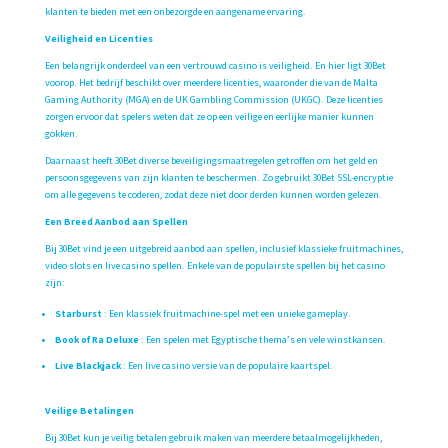
klanten te bieden met een onbezorgde en aangename ervaring.
Veiligheid en Licenties
Een belangrijk onderdeel van een vertrouwd casino is veiligheid. En hier ligt 30Bet
voorop. Het bedrijf beschikt over meerdere licenties, waaronder die van de Malta
Gaming Authority (MGA) en de UK Gambling Commission (UKGC). Deze licenties
zorgen ervoor dat spelers weten dat ze op een veilige en eerlijke manier kunnen
gokken.
Daarnaast heeft 30Bet diverse beveiligingsmaatregelen getroffen om het geld en
persoonsgegevens van zijn klanten te beschermen. Zo gebruikt 30Bet SSL-encryptie
om alle gegevens te coderen, zodat deze niet door derden kunnen worden gelezen.
Een Breed Aanbod aan Spellen
Bij 30Bet vind je een uitgebreid aanbod aan spellen, inclusief klassieke fruitmachines,
video slots en live casino spellen. Enkele van de populairste spellen bij het casino
zijn:
Starburst
: Een klassiek fruitmachine-spel met een unieke gameplay.
Book of Ra Deluxe
: Een spelen met Egyptische thema’s en vele winstkansen.
Live Blackjack
: Een live casino versie van de populaire kaartspel.
Veilige Betalingen
Bij 30Bet kun je veilig betalen gebruik maken van meerdere betaalmogelijkheden,